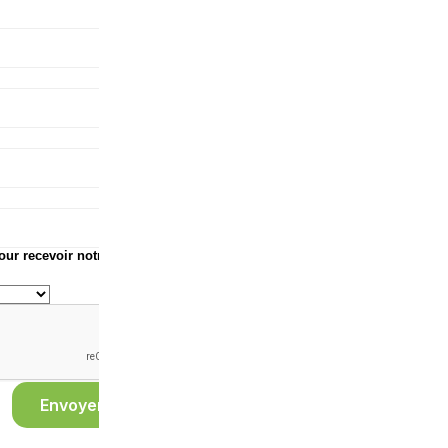
Date de
l'événement
Nombre de
participants
Commentaires
demande site
web
pour recevoir notre
Envoyer