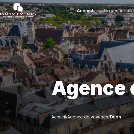
Accueil
Organiser un 
Agence 
Organiser votre séminaire avec I
Accueil
/
Agence de voyages
/
Dijon