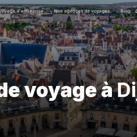
voyage d'entreprise
Nos agences de voyages
Blog
de voyage à
Di
NNOV'events à Dijon