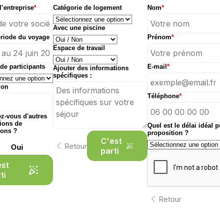
’entreprise
*
Catégorie de logement
Nom
*
Avec une piscine
ériode du voyage
Prénom
*
Espace de travail
e participants
E-mail
*
Ajouter des informations
spécifiques :
ion
Téléphone
*
z-vous d'autres
ions de
Quel est le délai idéal 
ions ?
proposition ?
C'est
Retour
Oui
parti
est
ti
Retour