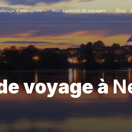
voyage d'entreprise
Nos agences de voyages
Blog
de voyage à
N
NNOV'events à Nevers