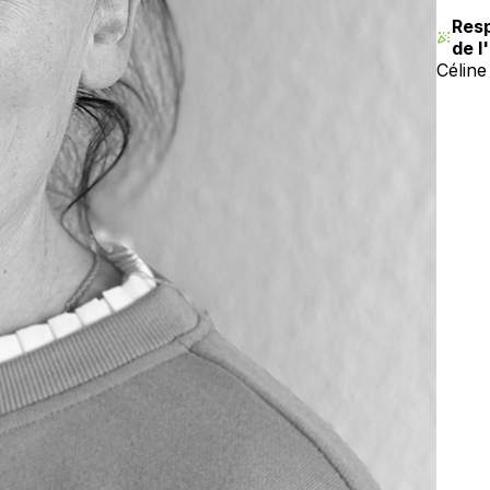
Res
de l
Céline