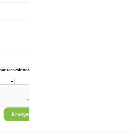
l'événement
Nombre de
participants
Commentaires
demande site
web
pour recevoir notre
Envoyer