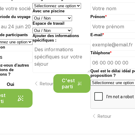
Avec une piscine
ériode du voyage
Prénom
*
Espace de travail
e participants
E-mail
*
Ajouter des informations
spécifiques :
ion
Téléphone
*
z-vous d'autres
ions de
Quel est le délai idéal 
ions ?
proposition ?
C'est
Retour
Oui
parti
est
ti
Retour