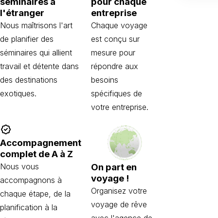
séminaires à
pour chaque
l'étranger
entreprise
Nous maîtrisons l'art
Chaque voyage
de planifier des
est conçu sur
séminaires qui allient
mesure pour
travail et détente dans
répondre aux
des destinations
besoins
exotiques.
spécifiques de
votre entreprise.
Accompagnement
complet de A à Z
On part en
Nous vous
voyage !
accompagnons à
Organisez votre
chaque étape, de la
voyage de rêve
planification à la
avec l'agence de