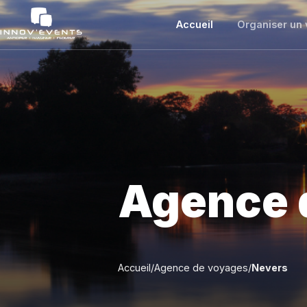
Accueil
Organiser un 
Agence 
Organiser votre séminaire avec I
Accueil
/
Agence de voyages
/
Nevers