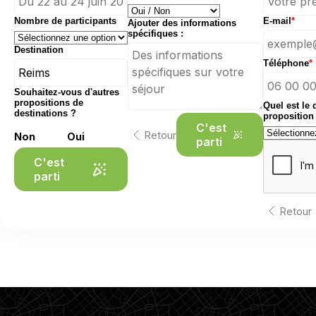
Nombre de participants
E-mail
*
Ajouter des informations
spécifiques :
Destination
Téléphone
*
Souhaitez-vous d'autres
propositions de
Quel est le 
destinations ?
proposition
C'est
Retour
Non
Oui
parti
C'est
parti
Retour